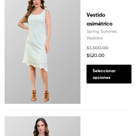
Vestido
asimétrico
Spring Summer
,
Vestidos
$
1,300.00
$
520.00
Seleccionar
opciones