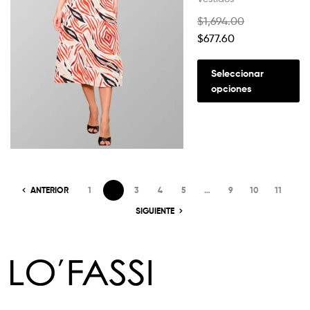
$
1,694.00
$
677.60
Seleccionar
opciones
ANTERIOR
1
2
3
4
5
…
9
10
11
SIGUIENTE