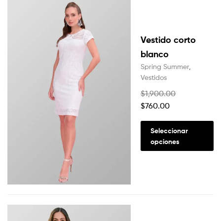
Vestido corto
blanco
Spring Summer
,
Vestidos
$
1,900.00
$
760.00
Seleccionar
opciones