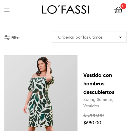
0
LOFASSI
Filter
Vestido con
hombros
descubiertos
Spring Summer
,
Vestidos
$
1,700.00
$
680.00