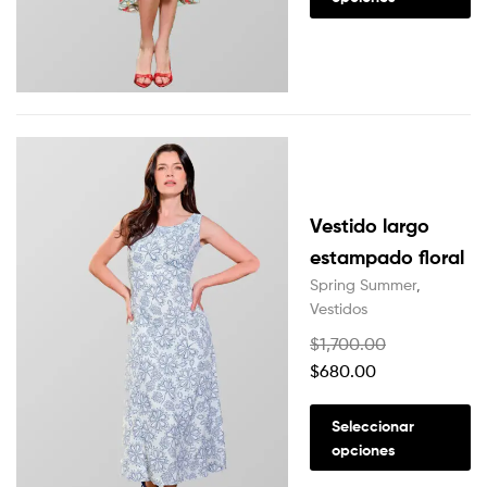
Vestido largo
estampado floral
Spring Summer
,
Vestidos
$
1,700.00
$
680.00
Seleccionar
opciones