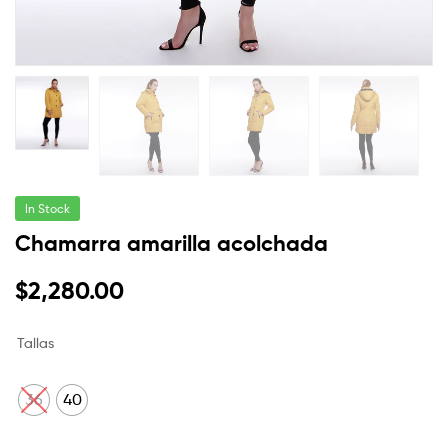
In Stock
Chamarra amarilla acolchada
$
2,280.00
Tallas
36
40