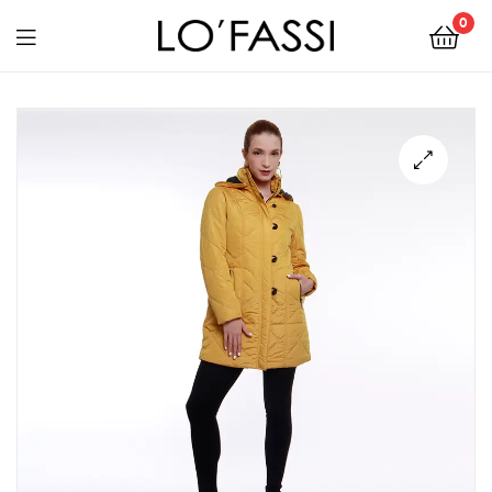
0
LOFASSI