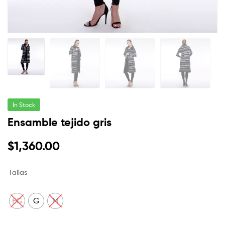
In Stock
Ensamble tejido gris
$
1,360.00
Tallas
EG
G
M