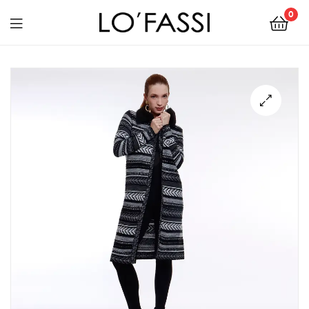
0
LOFASSI