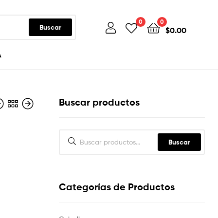
0
0
Buscar
$
0.00
A
Buscar productos
Buscar
0
Categorías de Productos