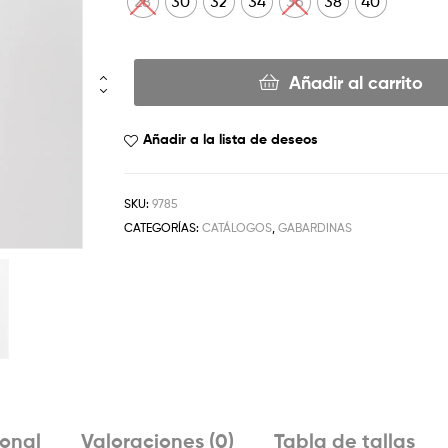
28
30
32
34
36
38
40
Añadir al carrito
Añadir a la lista de deseos
SKU:
9785
CATEGORÍAS:
CATÁLOGOS
,
GABARDINAS
ional
Valoraciones (0)
Tabla de tallas