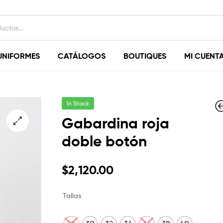
UNIFORMES
CATÁLOGOS
BOUTIQUES
MI CUENT
In Stock
Gabardina roja
doble botón
$
$
1,500.0
1,720.00
$
2,120.00
Tallas