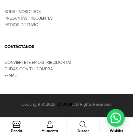
SOBRE NOSOTROS
PREGUNTAS FRECUENTES
MEDIOS DE ENVÍO
CONTÁCTANOS
CONVIÉRTETE EN DISTRIBUIDOR (A)
DUDAS CON TU COMPRA
E-MAIL
Copyright © 2026
LOFASSI
. All Rights Reserved.
0
Buscar
Tienda
Mi cuenta
Buscar
Wishlist