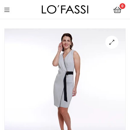
0
LOFASSI