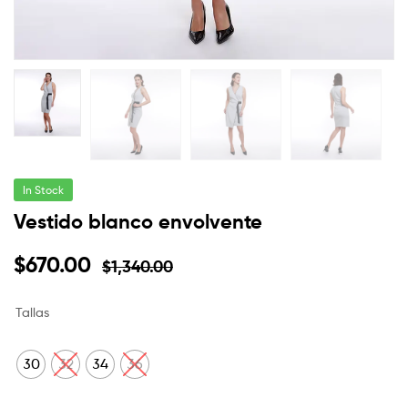
In Stock
Vestido blanco envolvente
$
670.00
$
1,340.00
Tallas
30
32
34
36