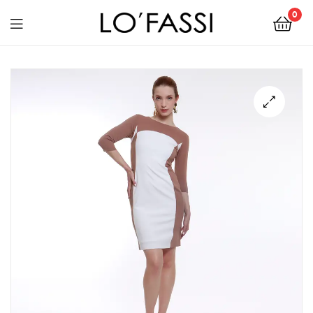
0
LOFASSI