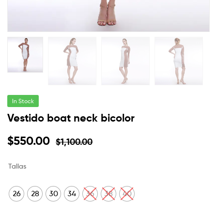
In Stock
Vestido boat neck bicolor
$
550.00
$
1,100.00
Tallas
26
28
30
34
36
38
40