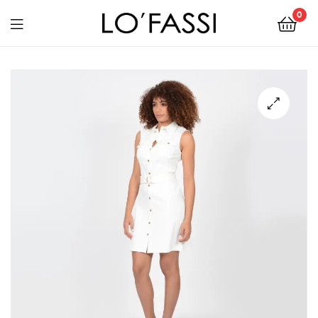
0
LOFASSI