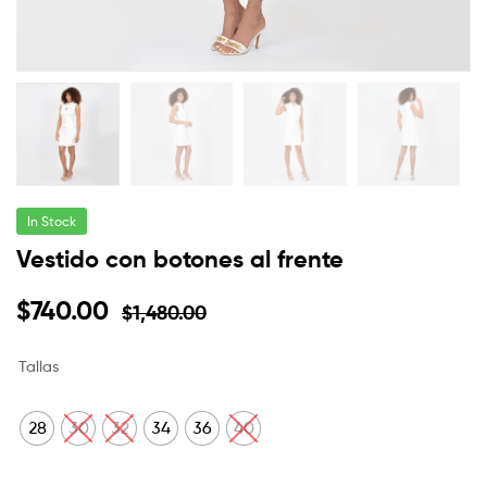
In Stock
Vestido con botones al frente
$
740.00
$
1,480.00
Tallas
28
30
32
34
36
40