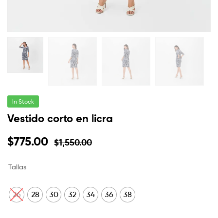
In Stock
Vestido corto en licra
$
775.00
$
1,550.00
Tallas
26
28
30
32
34
36
38