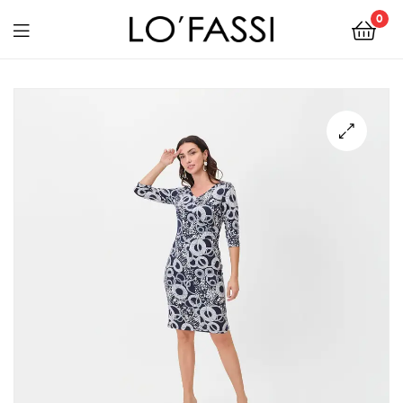
0
LOFASSI