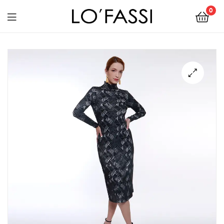
0
LOFASSI