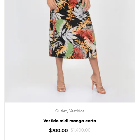
,
Outlet
Vestidos
Vestido midi manga corta
$
700.00
$
1,400.00