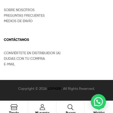
SOBRE NOSOTROS
PREGUNTAS FRECUENTES
MEDIOS DE ENVÍO
CONTÁCTANOS
CONVIÉRTETE EN DISTRIBUIDOR (A)
DUDAS CON TU COMPRA
E-MAIL
Copyright © 2026
LOFASSI
. All Rights Reserved.
0
Buscar
Tienda
Mi cuenta
Buscar
Wishlist