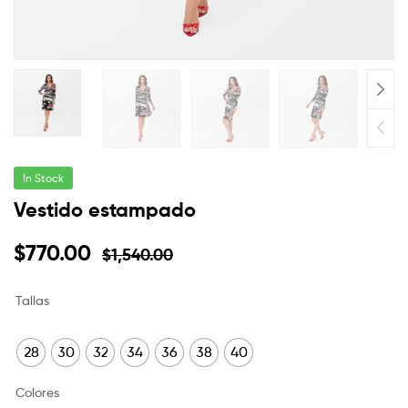
In Stock
Vestido estampado
$
770.00
$
1,540.00
Tallas
28
30
32
34
36
38
40
Colores