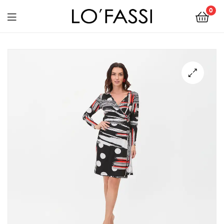
0
LOFASSI