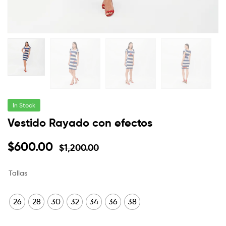
In Stock
Vestido Rayado con efectos
$
600.00
$
1,200.00
Tallas
26
28
30
32
34
36
38