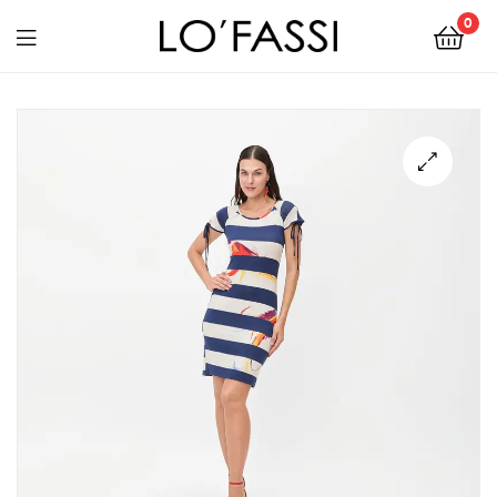
0
LOFASSI