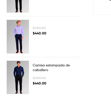
$
1,100.00
$
440.00
Camisa estampada de
caballero
$
1,100.00
$
440.00