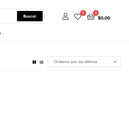
0
0
Buscar
$
0.00
A