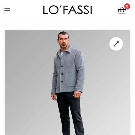
0
LOFASSI