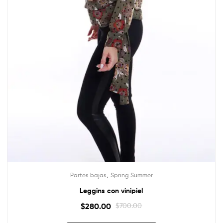
,
Partes bajas
Spring Summer
Leggins con vinipiel
$
280.00
$
700.00