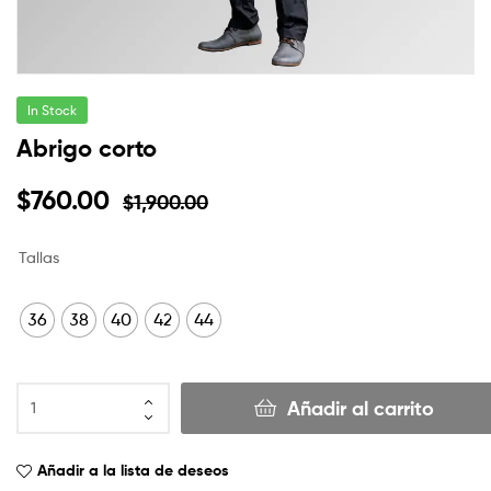
In Stock
Abrigo corto
$
760.00
$
1,900.00
Tallas
36
38
40
42
44
Añadir al carrito
Añadir a la lista de deseos