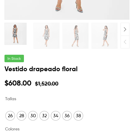
In Stock
Vestido drapeado floral
$
608.00
$
1,520.00
Tallas
26
28
30
32
34
36
38
Colores