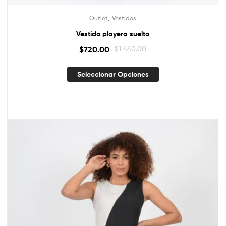
,
Outlet
Vestidos
Vestido playera suelto
$
720.00
$
1,440.00
Seleccionar Opciones