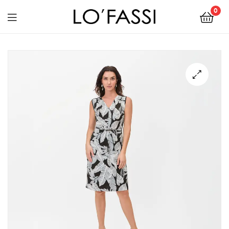
0
LOFASSI