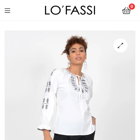
0
LOFASSI