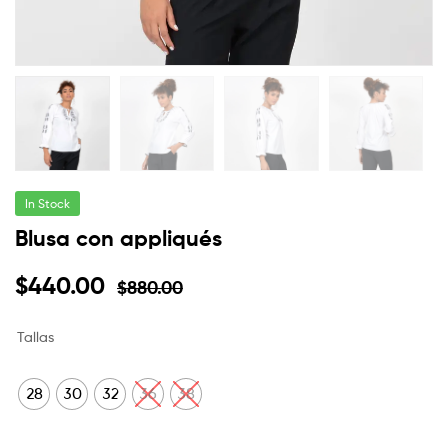
In Stock
Blusa con appliqués
$
440.00
$
880.00
Tallas
28
30
32
36
38