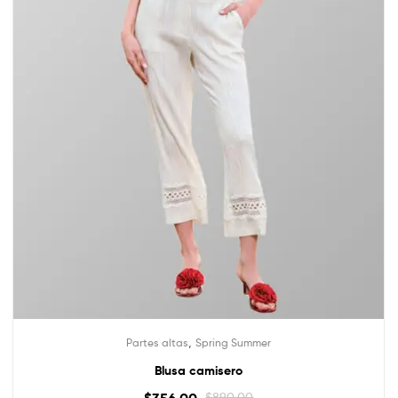
,
Partes altas
Spring Summer
Blusa camisero
$
356.00
$
890.00