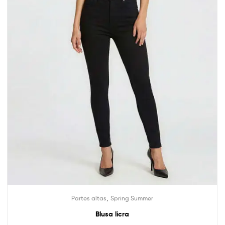
,
Partes altas
Spring Summer
Blusa licra