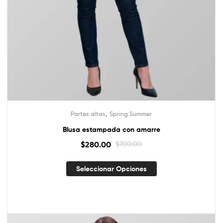
,
Partes altas
Spring Summer
Blusa estampada con amarre
$
280.00
$
700.00
Seleccionar Opciones