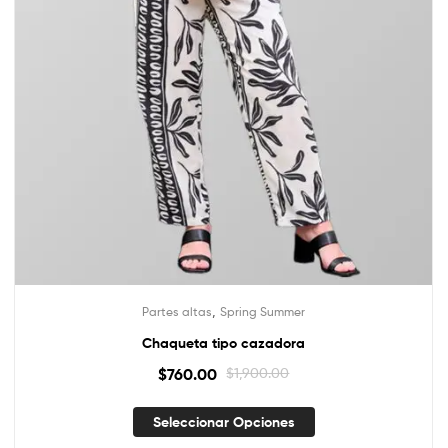
,
Partes altas
Spring Summer
Chaqueta tipo cazadora
$
760.00
$
1,900.00
Seleccionar Opciones