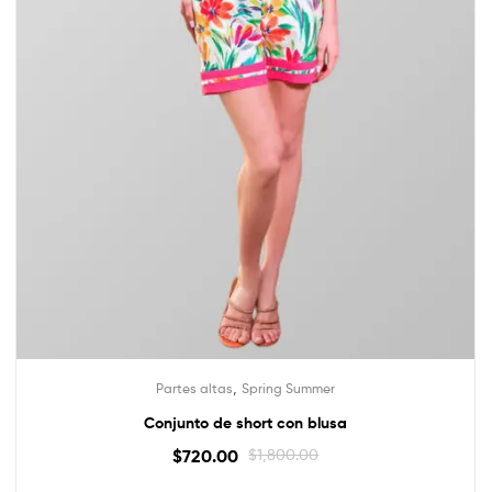
,
Partes altas
Spring Summer
Conjunto de short con blusa
$
720.00
$
1,800.00