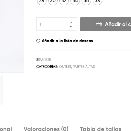
28
30
32
34
36
38
Añadir al c
Añadir a la lista de deseos
SKU:
1725
CATEGORÍAS:
OUTLET
,
PARTES ALTAS
ional
Valoraciones (0)
Tabla de tallas