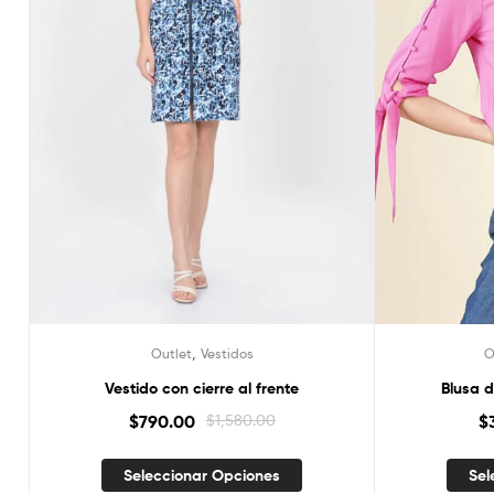
,
Outlet
Vestidos
O
Vestido con cierre al frente
Blusa 
$
790.00
$
1,580.00
$
Seleccionar Opciones
Sel