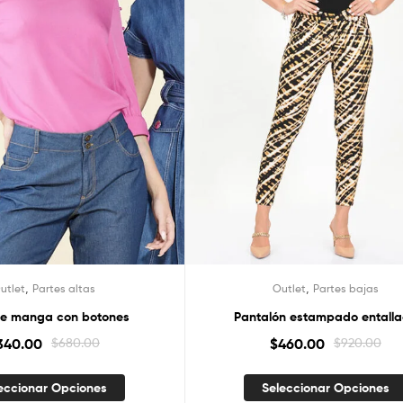
,
,
utlet
Partes altas
Outlet
Partes bajas
de manga con botones
Pantalón estampado entall
340.00
$
680.00
$
460.00
$
920.00
eccionar Opciones
Seleccionar Opciones