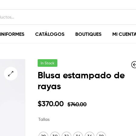
UNIFORMES
CATÁLOGOS
BOUTIQUES
MI CUENT
In Stock
Blusa estampado de
rayas
$
$
820.00
900.00
$
$
410.00
450.00
$
370.00
$
740.00
Tallas