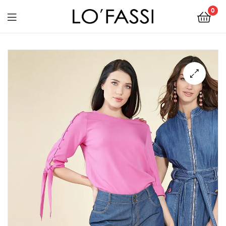
0
LOFASSI