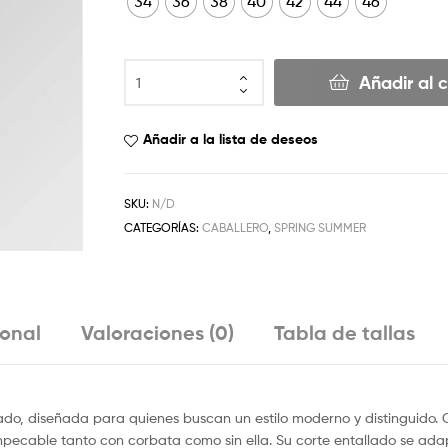
34
36
38
40
42
44
46
Añadir al c
Añadir a la lista de deseos
SKU:
N/D
CATEGORÍAS:
CABALLERO
,
SPRING SUMMER
ional
Valoraciones (0)
Tabla de tallas
do, diseñada para quienes buscan un estilo moderno y distinguido.
 impecable tanto con corbata como sin ella. Su corte entallado se ada