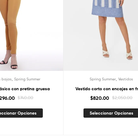
,
,
s bajas
Spring Summer
Spring Summer
Vestidos
ásico con pretina gruesa
Vestido corto con encajes en f
296.00
$
740.00
$
820.00
$
2,050.00
eccionar Opciones
Seleccionar Opciones