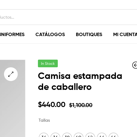
UNIFORMES
CATÁLOGOS
BOUTIQUES
MI CUENT
In Stock
Camisa estampada
$
1,100.00
de caballero
$
$
1,100.00
440.00
$
440.00
$
440.00
$
1,100.00
Tallas