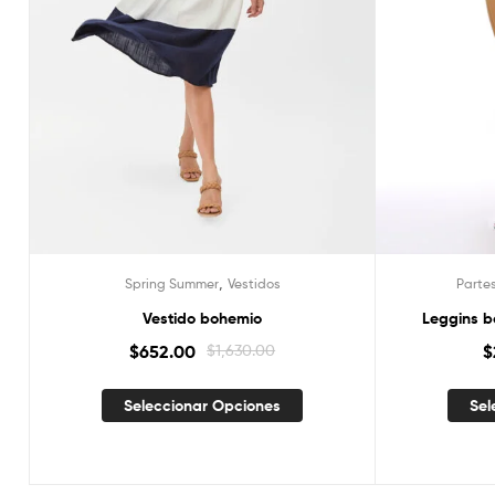
,
Spring Summer
Vestidos
Parte
Vestido bohemio
Leggins b
$
652.00
$
1,630.00
$
Seleccionar Opciones
Sel