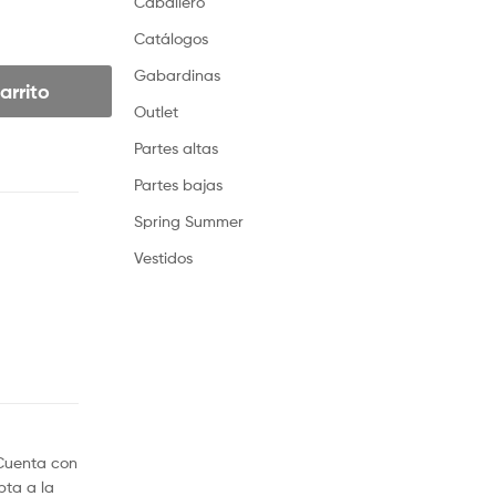
Caballero
Catálogos
Gabardinas
arrito
Outlet
Partes altas
Partes bajas
Spring Summer
Vestidos
 Cuenta con
pta a la