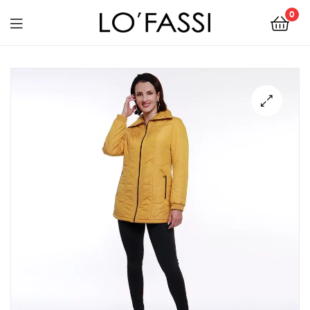
0
LOFASSI