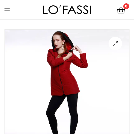
0
LOFASSI