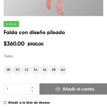
In Stock
Falda con diseño plisado
$
360.00
$
900.00
Tallas
28
30
32
34
36
38
40
Añadir al carrito
Añadir a la lista de deseos