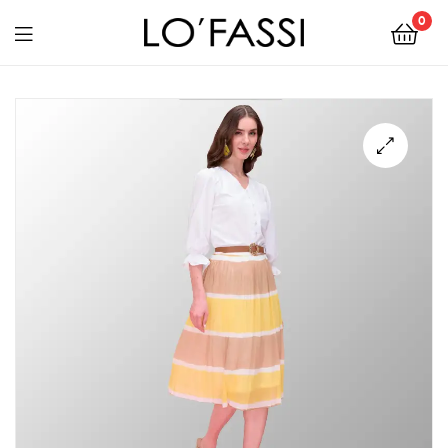
0
LOFASSI