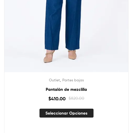
,
Outlet
Partes bajas
Pantalón de mezclilla
$
410.00
$
820.00
Seleccionar Opciones