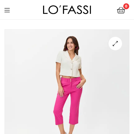
0
LOFASSI