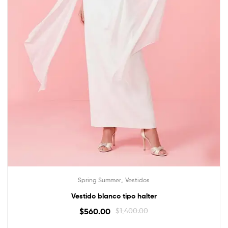
,
Spring Summer
Vestidos
Vestido blanco tipo halter
$
560.00
$
1,400.00