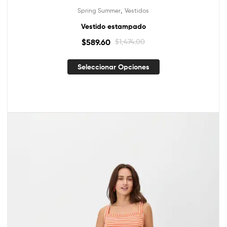
,
Spring Summer
Vestidos
Vestido estampado
$
589.60
$
1,474.00
Seleccionar Opciones