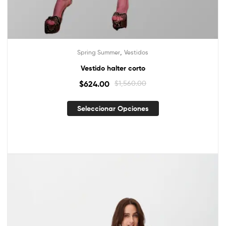
,
Spring Summer
Vestidos
Vestido halter corto
$
624.00
$
1,560.00
Seleccionar Opciones