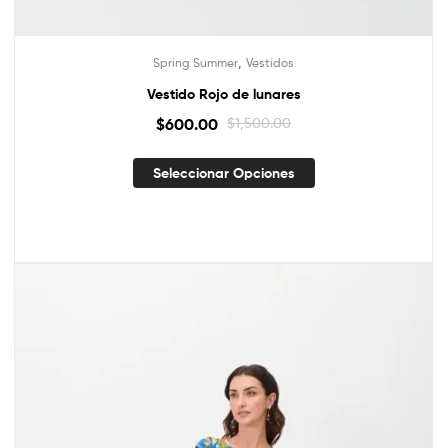
,
Spring Summer
Vestidos
Vestido Rojo de lunares
$
600.00
$
1,500.00
Seleccionar Opciones