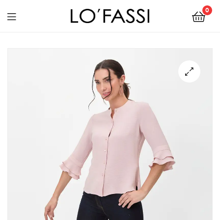
0
LOFASSI