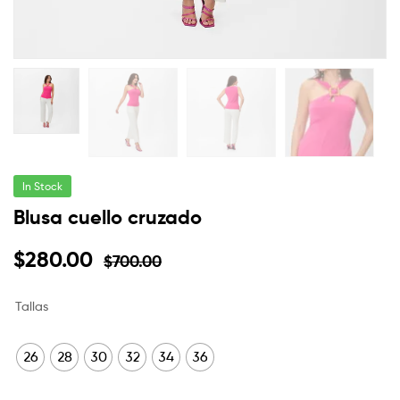
In Stock
Blusa cuello cruzado
$
280.00
$
700.00
Tallas
26
28
30
32
34
36