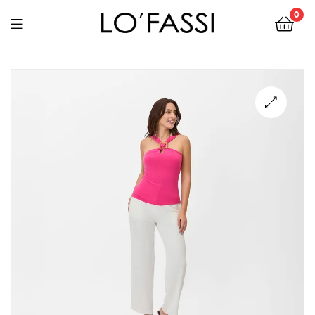
0
LOFASSI