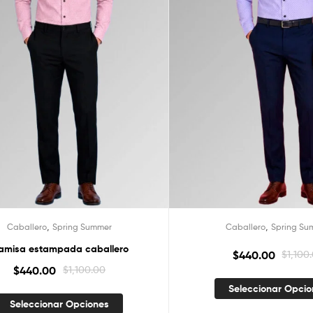
,
,
Caballero
Spring Summer
Caballero
Spring Su
amisa estampada caballero
$
440.00
$
1,100
$
440.00
$
1,100.00
Seleccionar Opci
Seleccionar Opciones