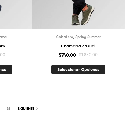
,
mmer
Caballero
Spring Summer
ero
Chamarra casual
.00
$
740.00
$
1,850.00
ones
Seleccionar Opciones
4
25
SIGUIENTE