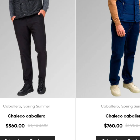
,
,
Caballero
Spring Summer
Caballero
Spring Su
Chaleco caballero
Chaleco caballe
$
560.00
$
1,400.00
$
760.00
$
1,900