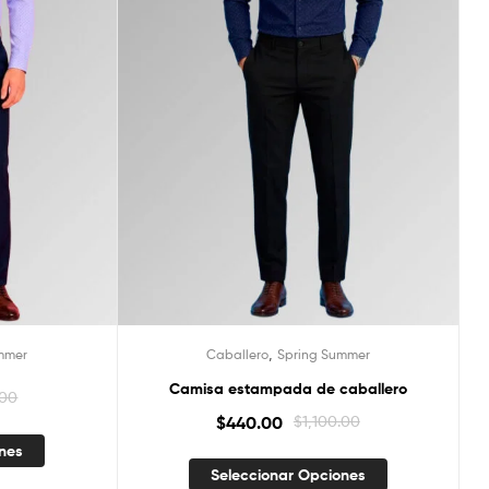
,
mmer
Caballero
Spring Summer
Camisa estampada de caballero
.00
$
440.00
$
1,100.00
ones
Seleccionar Opciones