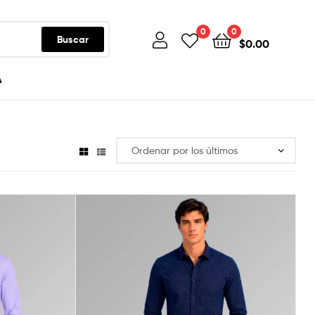
0
0
Buscar
$
0.00
A