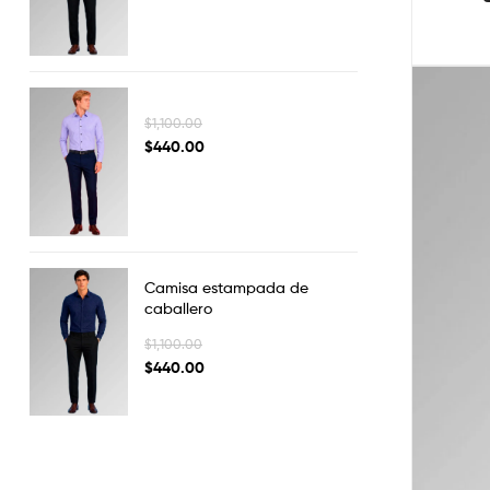
$
1,100.00
$
440.00
Camisa estampada de
caballero
$
1,100.00
$
440.00