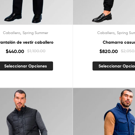
,
,
Caballero
Spring Summer
Caballero
Spring Su
antalón de vestir caballero
Chamarra casu
$
440.00
$
1,100.00
$
820.00
$
2,050
Seleccionar Opciones
Seleccionar Opci