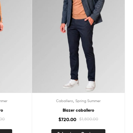
,
mmer
Caballero
Spring Summer
ro
Blazer caballero
.00
$
720.00
$
1,800.00