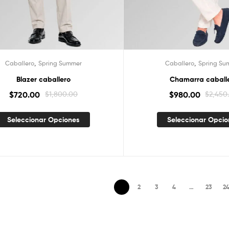
,
,
Caballero
Spring Summer
Caballero
Spring Su
Blazer caballero
Chamarra caball
$
720.00
$
1,800.00
$
980.00
$
2,450
Seleccionar Opciones
Seleccionar Opci
1
2
3
4
…
23
2