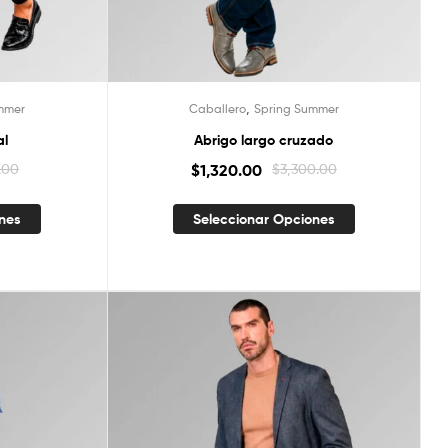
,
mmer
Caballero
Spring Summer
al
Abrigo largo cruzado
.00
$
1,320.00
$
3,300.00
ones
Seleccionar Opciones