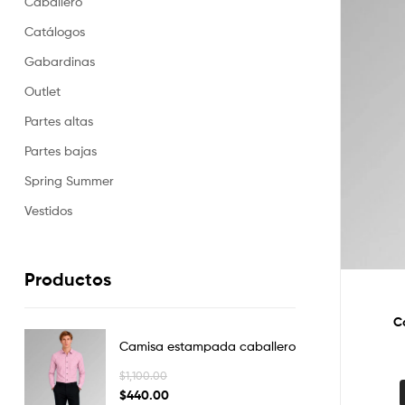
Caballero
Catálogos
Gabardinas
Outlet
Partes altas
Partes bajas
Spring Summer
Vestidos
Productos
C
Camisa estampada caballero
$
1,100.00
$
440.00