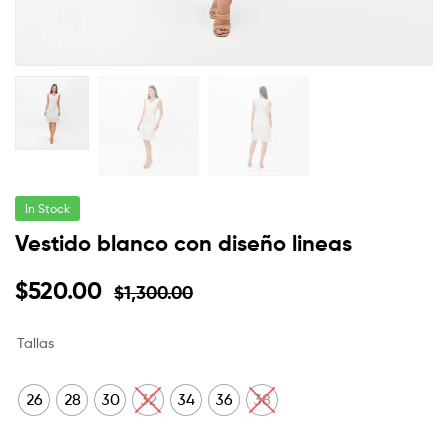
In Stock
Vestido blanco con diseño lineas
$
520.00
$
1,300.00
Tallas
26
28
30
32
34
36
38