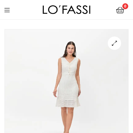
0
LOFASSI