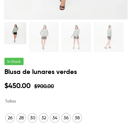
In Stock
Blusa de lunares verdes
$
450.00
$
900.00
Tallas
26
28
30
32
34
36
38