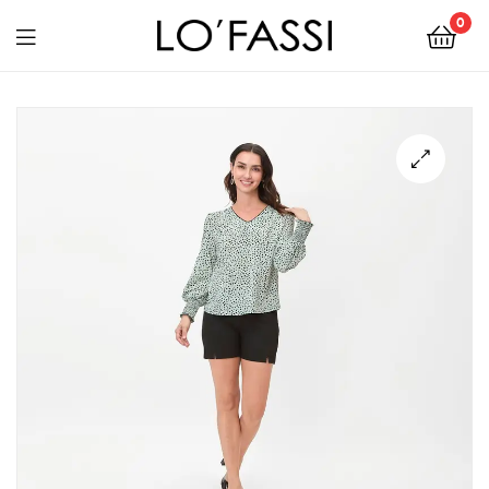
0
LOFASSI