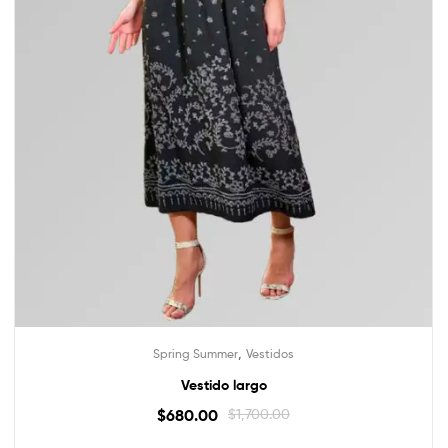
,
Spring Summer
Vestidos
Vestido largo
$
680.00
$
1,700.00