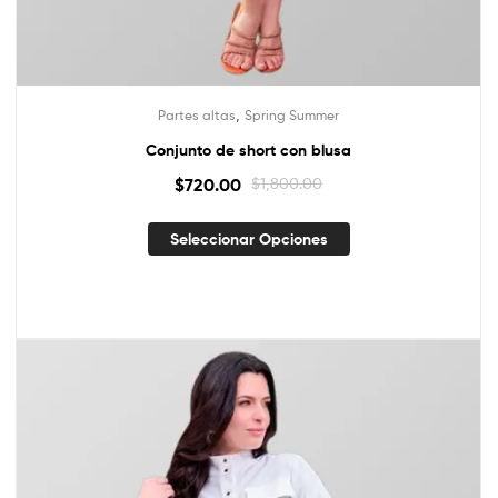
,
Partes altas
Spring Summer
Conjunto de short con blusa
$
720.00
$
1,800.00
Seleccionar Opciones