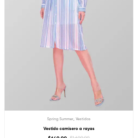
,
Spring Summer
Vestidos
Vestido camisero a rayas
$
640.00
$
1,600.00