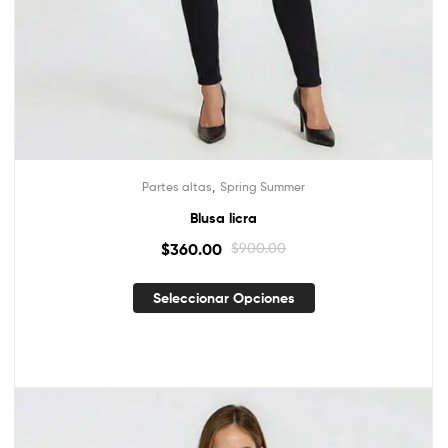
,
Partes altas
Spring Summer
Blusa licra
$
360.00
$
900.00
Seleccionar Opciones