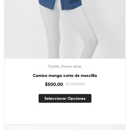
,
Outlet
Partes altas
Camisa manga corta de mezclilla
$
500.00
$
1,000.00
Seleccionar Opciones