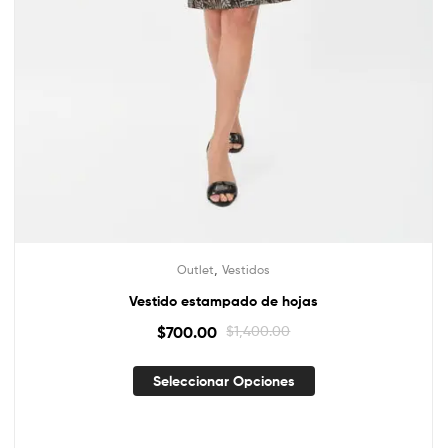
,
Outlet
Vestidos
Vestido estampado de hojas
$
700.00
$
1,400.00
Seleccionar Opciones