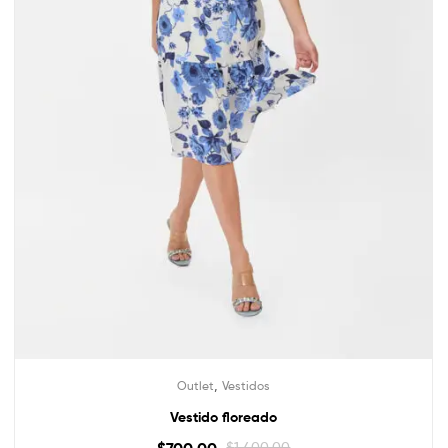
,
Outlet
Vestidos
Vestido floreado
$
700.00
$
1,400.00