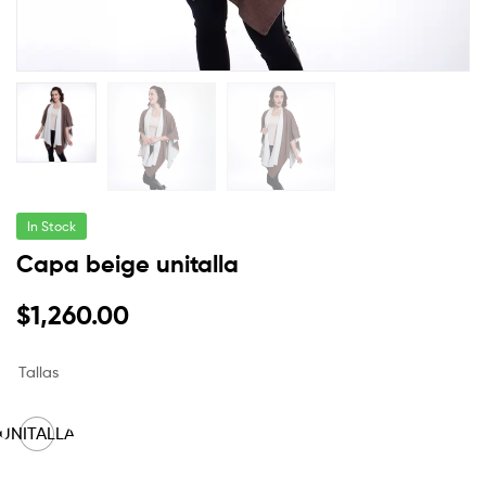
In Stock
Capa beige unitalla
$
1,260.00
Tallas
UNITALLA