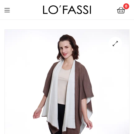
0
LOFASSI