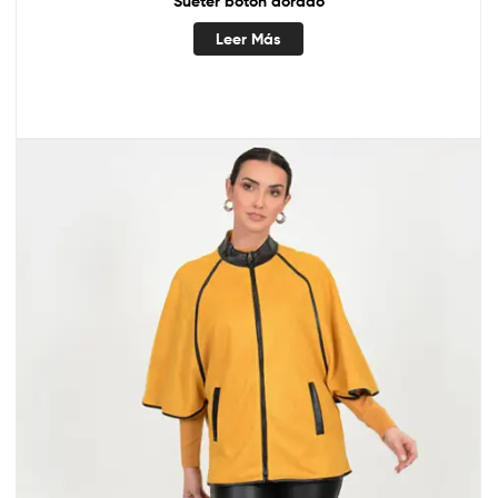
Suéter botón dorado
Leer Más