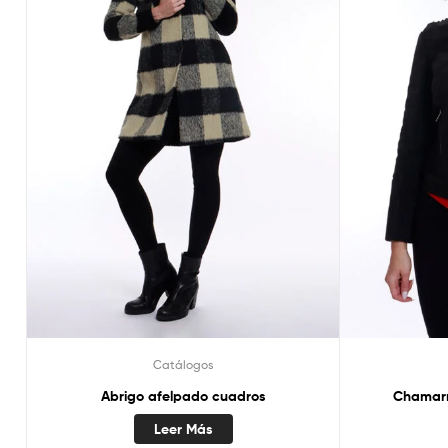
Catálogos
Abrigo afelpado cuadros
Chamarr
Leer Más