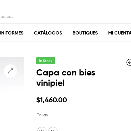
UNIFORMES
CATÁLOGOS
BOUTIQUES
MI CUENT
In Stock
Capa con bies
vinipiel
$
$
700.00
1,260.00
$
1,460.00
Tallas