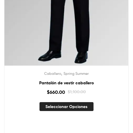
,
Caballero
Spring Summer
Pantalón de vestir caballero
$
660.00
$
1,100.00
Seleccionar Opciones