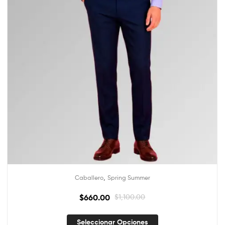
,
Caballero
Spring Summer
$
660.00
$
1,100.00
Seleccionar Opciones