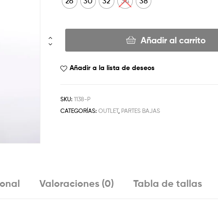
26
30
32
34
38
Añadir al carrito
Añadir a la lista de deseos
SKU:
1138-P
CATEGORÍAS:
OUTLET
,
PARTES BAJAS
ional
Valoraciones (0)
Tabla de tallas