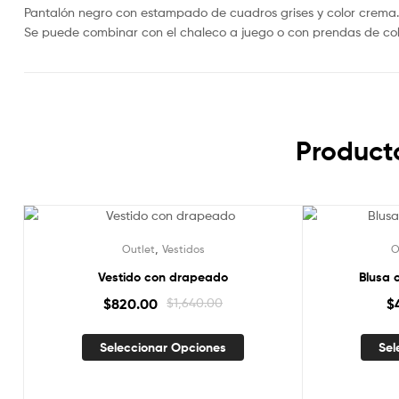
Pantalón negro con estampado de cuadros grises y color crema.
Se puede combinar con el chaleco a juego o con prendas de color
Product
,
Outlet
Vestidos
O
Vestido con drapeado
Blusa 
$
820.00
$
1,640.00
$
Seleccionar Opciones
Sel