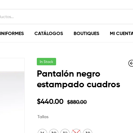
UNIFORMES
CATÁLOGOS
BOUTIQUES
MI CUENT
In Stock
Pantalón negro
estampado cuadros
$
$
1,400.00
1,540.00
$
$
700.00
770.00
$
440.00
$
880.00
Tallas