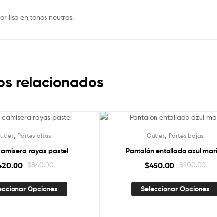
 liso en tonos neutros.
os relacionados
,
,
utlet
Partes altas
Outlet
Partes bajas
camisera rayas pastel
Pantalón entallado azul mar
420.00
$
840.00
$
450.00
$
900.00
eccionar Opciones
Seleccionar Opciones