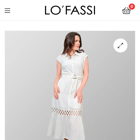
0
LOFASSI