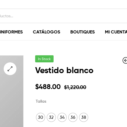
UNIFORMES
CATÁLOGOS
BOUTIQUES
MI CUENT
In Stock
Vestido blanco
$
488.00
$
1,220.00
$
$
1,940.00
1,650.00
$
$
776.00
660.00
Tallas
30
32
34
36
38