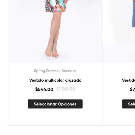
,
Spring Summer
Vestidos
Vestido multicolor cruzado
Vestid
$
544.00
$
1,360.00
$
Seleccionar Opciones
Sel