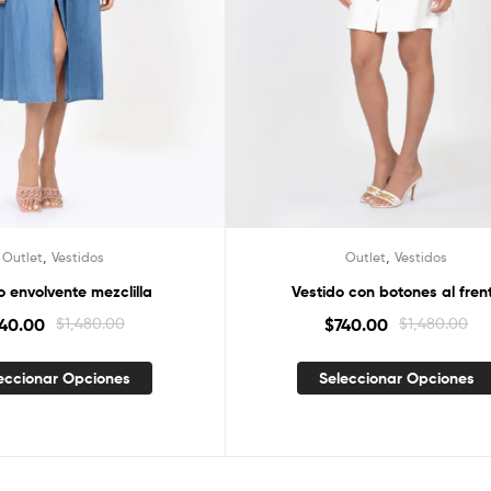
,
,
Outlet
Vestidos
Outlet
Vestidos
o envolvente mezclilla
Vestido con botones al fren
740.00
$
1,480.00
$
740.00
$
1,480.00
eccionar Opciones
Seleccionar Opciones