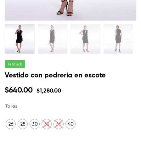
In Stock
Vestido con pedrería en escote
$
640.00
$
1,280.00
Tallas
26
28
30
32
36
40