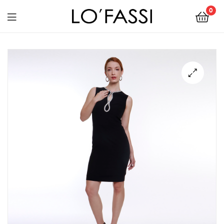
0
LOFASSI