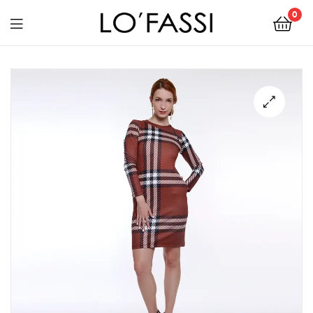
0
LOFASSI