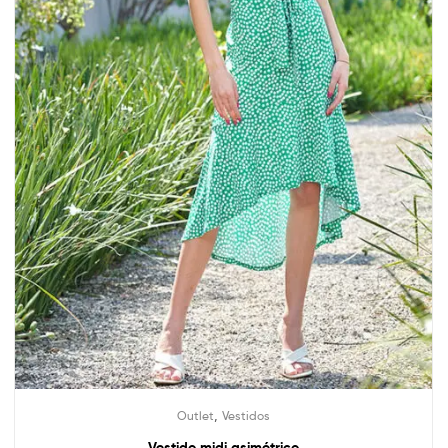
,
Outlet
Vestidos
Vestido midi asimétrico