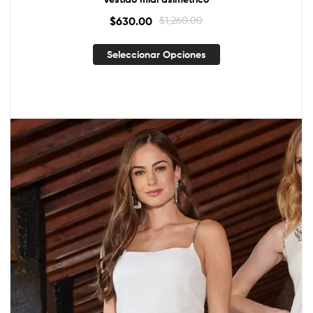
$
630.00
$
1,260.00
Seleccionar Opciones