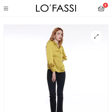
0
LOFASSI