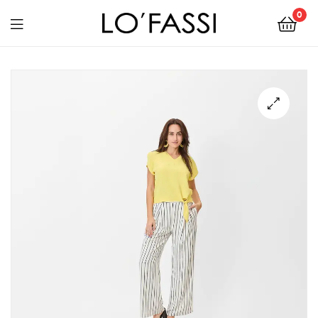
0
LOFASSI