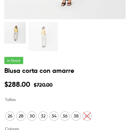
In Stock
Blusa corta con amarre
$
288.00
$
720.00
Tallas
26
28
30
32
34
36
38
40
Colores