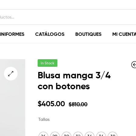
UNIFORMES
CATÁLOGOS
BOUTIQUES
MI CUENT
In Stock
Blusa manga 3/4
con botones
$
$
1,040.00
920.00
$
$
520.00
460.00
$
405.00
$
810.00
Tallas