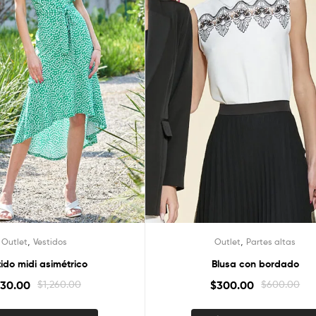
,
,
Outlet
Vestidos
Outlet
Partes altas
ido midi asimétrico
Blusa con bordado
30.00
$
1,260.00
$
300.00
$
600.00