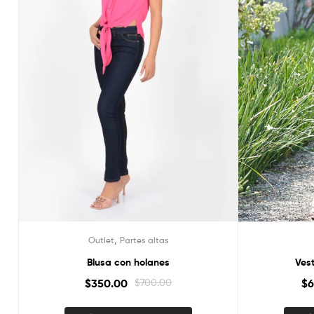
,
Outlet
Partes altas
Blusa con holanes
Vest
$
350.00
$
700.00
$
6