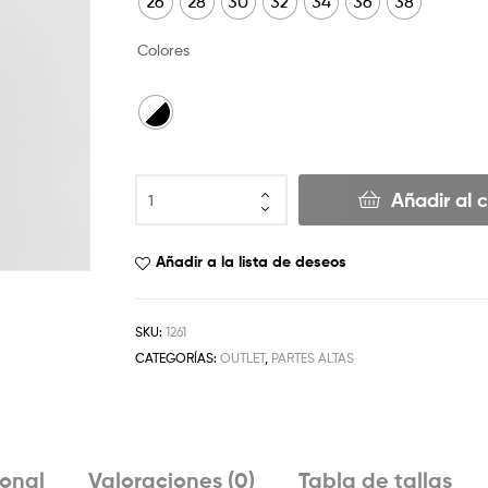
26
28
30
32
34
36
38
Colores
Añadir al c
Añadir a la lista de deseos
SKU:
1261
CATEGORÍAS:
OUTLET
,
PARTES ALTAS
ional
Valoraciones (0)
Tabla de tallas