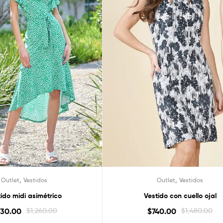
,
,
Outlet
Vestidos
Outlet
Vestidos
ido midi asimétrico
Vestido con cuello ojal
30.00
$
1,260.00
$
740.00
$
1,480.00