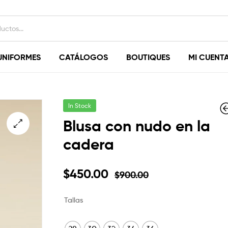
UNIFORMES
CATÁLOGOS
BOUTIQUES
MI CUENT
In Stock
Blusa con nudo en la
cadera
$
900.00
$
$
360.00
1,020.00
$
510.00
$
450.00
$
900.00
Tallas