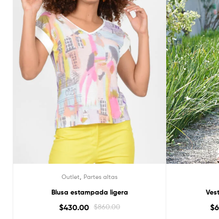
,
Outlet
Partes altas
Blusa estampada ligera
Vest
$
430.00
$
860.00
$
6