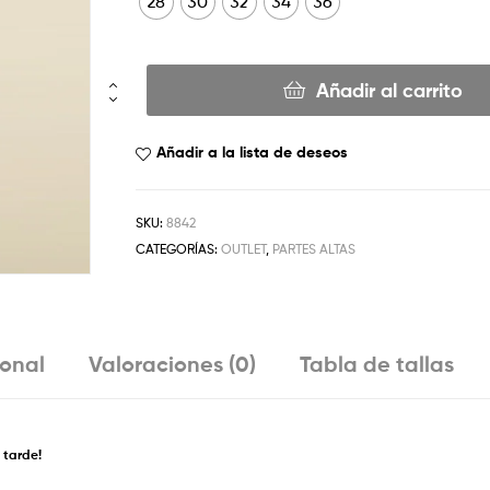
28
30
32
34
36
Añadir al carrito
Añadir a la lista de deseos
SKU:
8842
CATEGORÍAS:
OUTLET
,
PARTES ALTAS
ional
Valoraciones (0)
Tabla de tallas
 tarde!