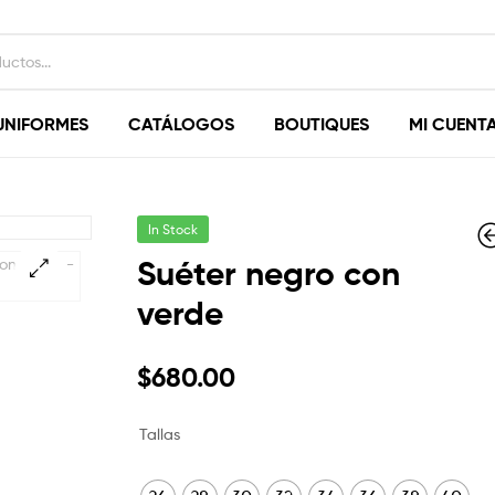
UNIFORMES
CATÁLOGOS
BOUTIQUES
MI CUENT
In Stock
Suéter negro con
verde
🔍
$
740.00
$
680.00
Tallas