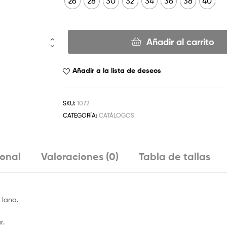
26
28
30
32
34
36
38
40
Añadir al carrito
Añadir a la lista de deseos
SKU:
1072
CATEGORÍA:
CATÁLOGOS
ional
Valoraciones (0)
Tabla de tallas
 lana.
r.