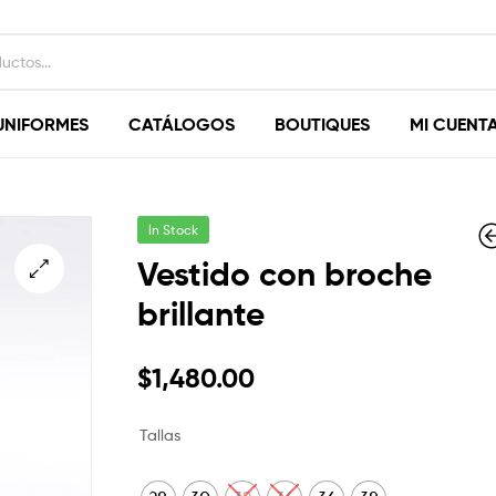
UNIFORMES
CATÁLOGOS
BOUTIQUES
MI CUENT
In Stock
Vestido con broche
brillante
$
$
1,340.00
1,560.00
$
670.00
$
1,480.00
Tallas