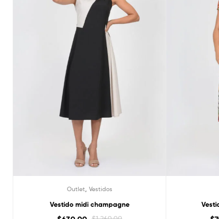
,
Outlet
Vestidos
Vestido midi champagne
Vesti
$
1,260.00