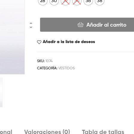
28
30
32
34
36
38
Añadir al carrito
Añadir a la lista de deseos
SKU:
1074
CATEGORÍA:
VESTIDOS
ional
Valoraciones (0)
Tabla de tallas