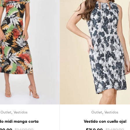
,
,
Outlet
Vestidos
Outlet
Vestidos
do midi manga corta
Vestido con cuello ojal
$
1,400.00
$
1,480.00