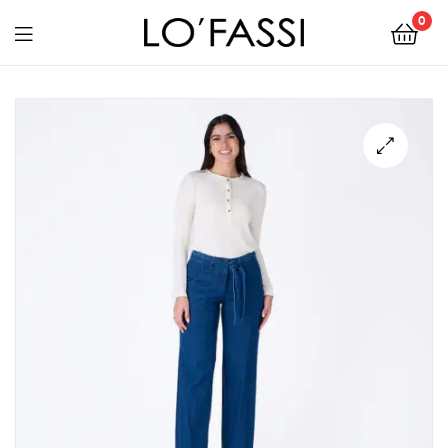
0
LOFASSI