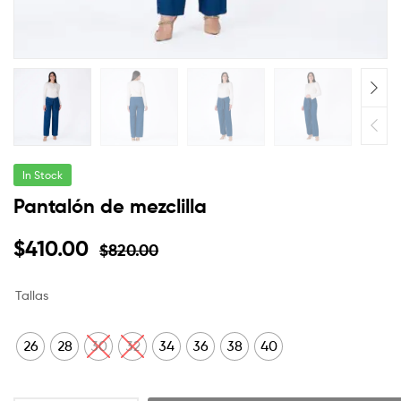
In Stock
Pantalón de mezclilla
$
410.00
$
820.00
Tallas
26
28
30
32
34
36
38
40