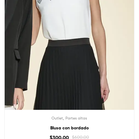
,
Outlet
Partes altas
Blusa con bordado
$
300.00
$
600.00